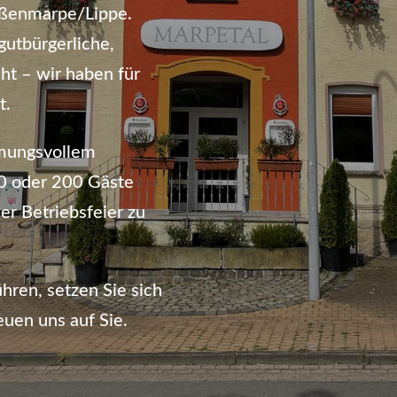
roßenmarpe/Lippe.
gutbürgerliche,
ht – wir haben für
t.
mmungsvollem
20 oder 200 Gäste
er Betriebsfeier zu
hren, setzen Sie sich
euen uns auf Sie.