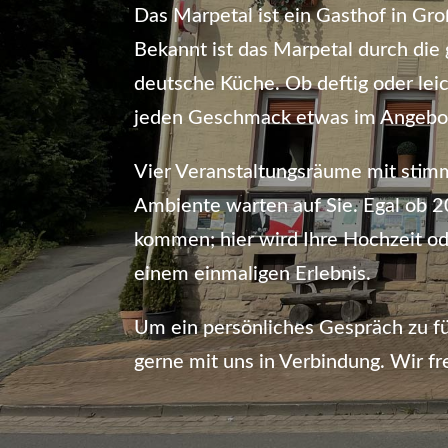
Das Marpetal ist ein Gasthof in G
Bekannt ist das Marpetal durch die 
deutsche Küche. Ob deftig oder leic
jeden Geschmack etwas im Angebo
Vier Veranstaltungsräume mit sti
Ambiente warten auf Sie. Egal ob 
kommen; hier wird Ihre Hochzeit od
einem einmaligen Erlebnis.
Um ein persönliches Gespräch zu fü
gerne mit uns in Verbindung. Wir fr