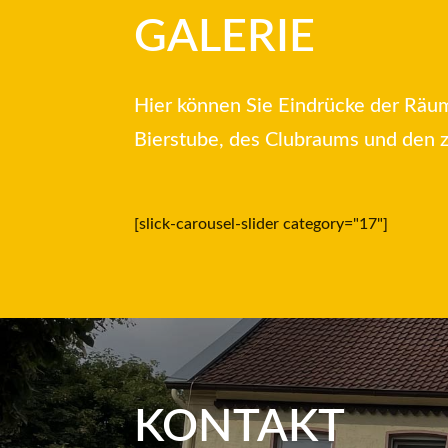
GALERIE
Hier können Sie Eindrücke der Räu
Bierstube, des Clubraums und den z
[slick-carousel-slider category="17"]
KONTAKT