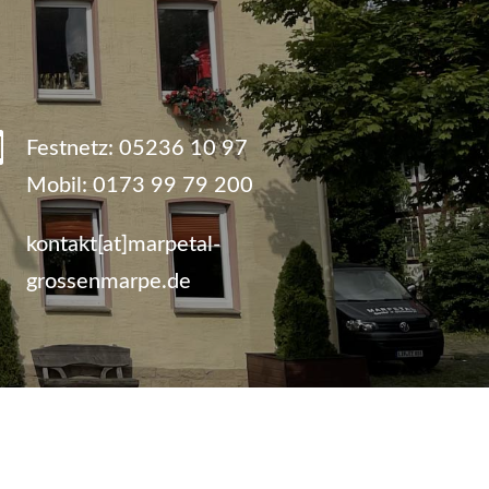

Festnetz:
05236 10 97
Mobil:
0173 99 79 200
kontakt[at]marpetal-
grossenmarpe.de