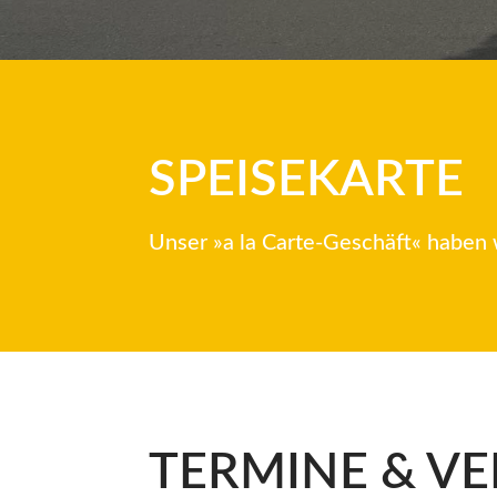
SPEISEKARTE
Unser »a la Carte-Geschäft« haben wi
TERMINE & V