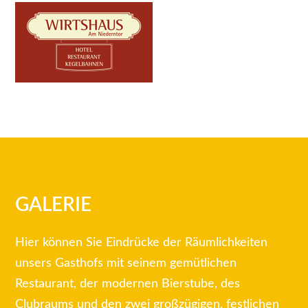
GALERIE
Hier können Sie Eindrücke der Räumlichkeiten
unsers Gasthofs mit seinem gemütlichen
Restaurant, der modernen Bierstube, des
Clubraums und den zwei großzügigen, festlichen