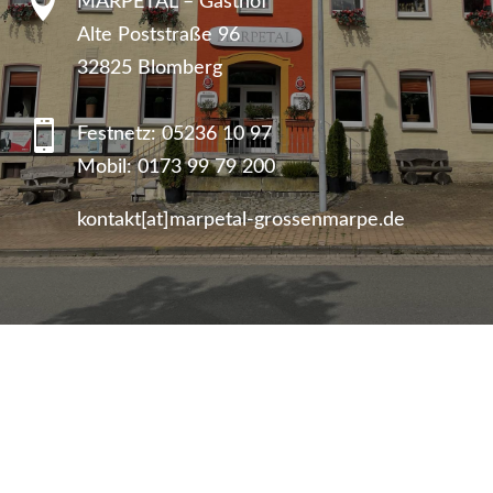

MARPETAL – Gasthof
Alte Poststraße 96
32825 Blomberg

Festnetz:
05236 10 97
Mobil:
0173 99 79 200
kontakt[at]marpetal-grossenmarpe.de