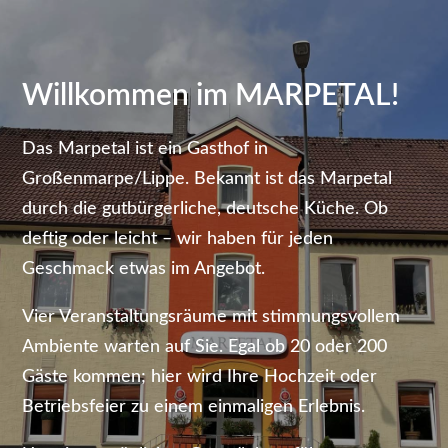
Willkommen im MARPETAL!
Das Marpetal ist ein Gasthof in
Großenmarpe/Lippe. Bekannt ist das Marpetal
durch die gutbürgerliche, deutsche Küche. Ob
deftig oder leicht – wir haben für jeden
Geschmack etwas im Angebot.
Vier Veranstaltungsräume mit stimmungsvollem
Ambiente warten auf Sie. Egal ob 20 oder 200
Gäste kommen; hier wird Ihre Hochzeit oder
Betriebsfeier zu einem einmaligen Erlebnis.