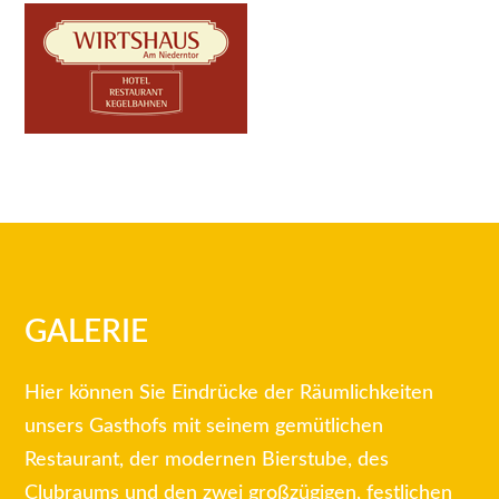
GALERIE
Hier können Sie Eindrücke der Räumlichkeiten
unsers Gasthofs mit seinem gemütlichen
Restaurant, der modernen Bierstube, des
Clubraums und den zwei großzügigen, festlichen