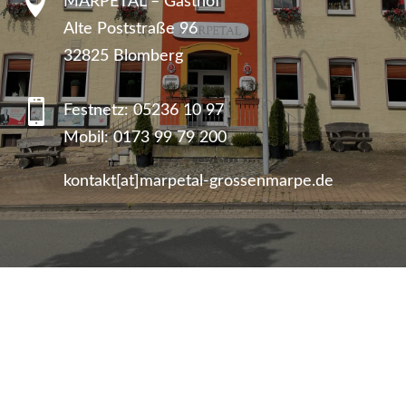

MARPETAL – Gasthof
Alte Poststraße 96
32825 Blomberg

Festnetz:
05236 10 97
Mobil:
0173 99 79 200
kontakt[at]marpetal-grossenmarpe.de