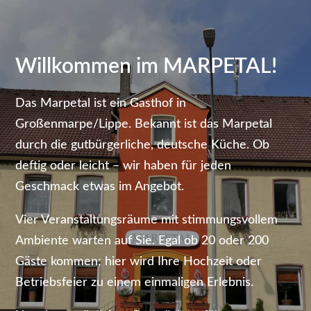
Willkommen im MARPETAL!
Das Marpetal ist ein Gasthof in
Großenmarpe/Lippe. Bekannt ist das Marpetal
durch die gutbürgerliche, deutsche Küche. Ob
deftig oder leicht – wir haben für jeden
Geschmack etwas im Angebot.
Vier Veranstaltungsräume mit stimmungsvollem
Ambiente warten auf Sie. Egal ob 20 oder 200
Gäste kommen; hier wird Ihre Hochzeit oder
Betriebsfeier zu einem einmaligen Erlebnis.