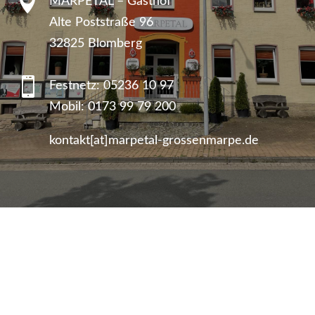

MARPETAL – Gasthof
Alte Poststraße 96
32825 Blomberg

Festnetz:
05236 10 97
Mobil:
0173 99 79 200
kontakt[at]marpetal-grossenmarpe.de