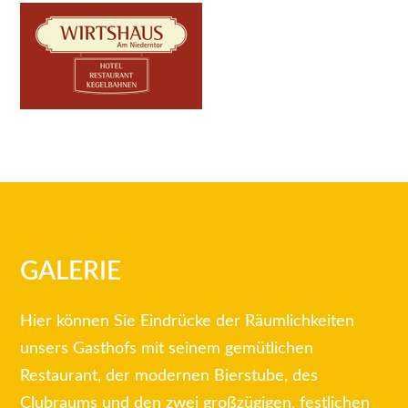
GALERIE
Hier können Sie Eindrücke der Räumlichkeiten
unsers Gasthofs mit seinem gemütlichen
Restaurant, der modernen Bierstube, des
Clubraums und den zwei großzügigen, festlichen