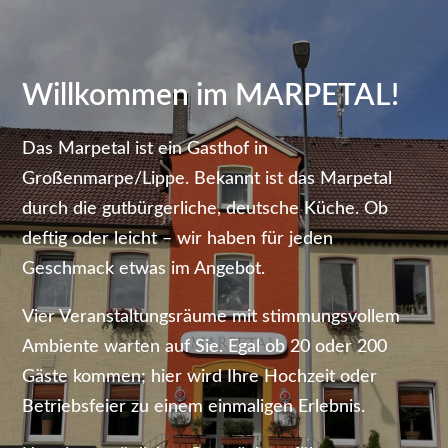
Willkommen im MARPETAL!
Das Marpetal ist ein Gasthof in
Großenmarpe/Lippe. Bekannt ist das Marpetal
durch die gutbürgerliche, deutsche Küche. Ob
deftig oder leicht – wir haben für jeden
Geschmack etwas im Angebot.
Vier Veranstaltungsräume mit stimmungsvollem
Ambiente warten auf Sie. Egal ob 20 oder 200
Gäste kommen; hier wird Ihre Hochzeit oder
Betriebsfeier zu einem einmaligen Erlebnis.