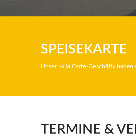
SPEISEKARTE
Unser »a la Carte-Geschäft« haben wi
TERMINE & V