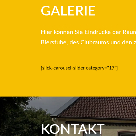
GALERIE
Hier können Sie Eindrücke der Räu
Bierstube, des Clubraums und den z
[slick-carousel-slider category="17"]
KONTAKT