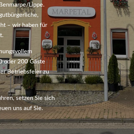
roßenmarpe/Lippe.
gutbürgerliche,
ht – wir haben für
t.
mmungsvollem
20 oder 200 Gäste
er Betriebsfeier zu
hren, setzen Sie sich
euen uns auf Sie.