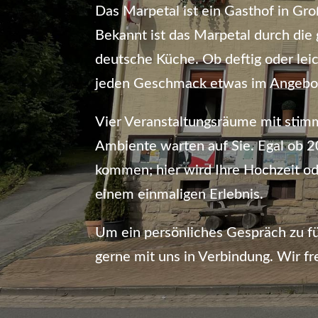
Das Marpetal ist ein Gasthof in G
Bekannt ist das Marpetal durch die 
deutsche Küche. Ob deftig oder leic
jeden Geschmack etwas im Angebo
Vier Veranstaltungsräume mit sti
Ambiente warten auf Sie. Egal ob 
kommen; hier wird Ihre Hochzeit od
einem einmaligen Erlebnis.
Um ein persönliches Gespräch zu fü
gerne mit uns in Verbindung. Wir fr