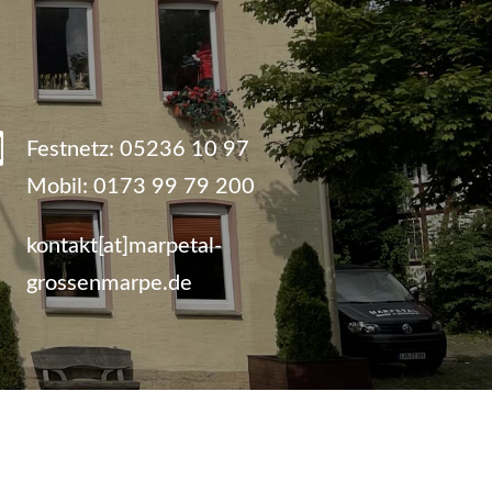

Festnetz:
05236 10 97
Mobil:
0173 99 79 200
kontakt[at]marpetal-
grossenmarpe.de