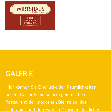
GALERIE
Hier können Sie Eindrücke der Räumlichkeiten
unsers Gasthofs mit seinem gemütlichen
Restaurant, der modernen Bierstube, des
Clubraums und den zwei großzügigen, festlichen