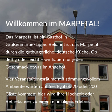
Willkommen im MARPETAL!
Das Marpetal ist ein Gasthof in
Großenmarpe/Lippe. Bekannt ist das Marpetal
durch die gutbürgerliche, deutsche Küche. Ob
deftig oder leicht – wir haben für jeden
Geschmack etwas im Angebot.
Vier Veranstaltungsräume mit stimmungsvollem
Ambiente warten auf Sie. Egal ob 20 oder 200
Gäste kommen; hier wird Ihre Hochzeit oder
Betriebsfeier zu einem einmaligen Erlebnis.