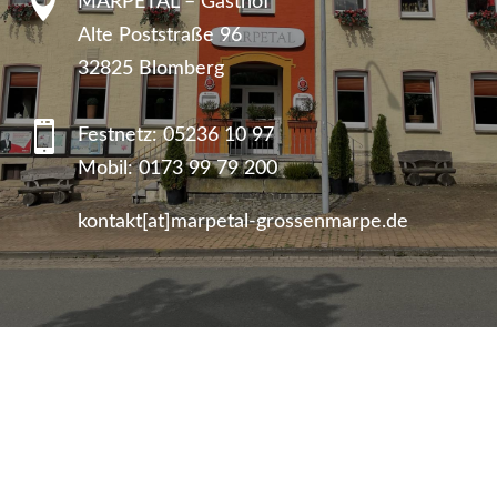

MARPETAL – Gasthof
Alte Poststraße 96
32825 Blomberg

Festnetz:
05236 10 97
Mobil:
0173 99 79 200
kontakt[at]marpetal-grossenmarpe.de