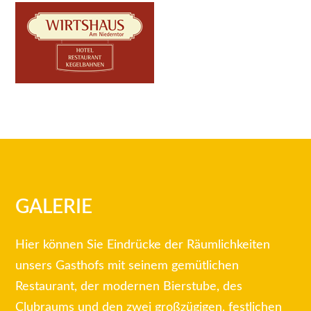
GALERIE
Hier können Sie Eindrücke der Räumlichkeiten
unsers Gasthofs mit seinem gemütlichen
Restaurant, der modernen Bierstube, des
Clubraums und den zwei großzügigen, festlichen