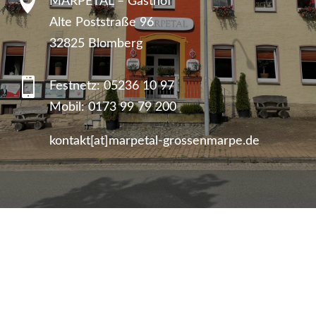

MARPETAL – Gasthof
Alte Poststraße 96
32825 Blomberg

Festnetz:
05236 10 97
Mobil:
0173 99 79 200
kontakt[at]marpetal-grossenmarpe.de