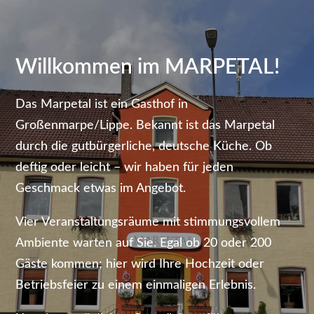
Willkommen im MARPETAL!
Das Marpetal ist ein Gasthof in
Großenmarpe/Lippe. Bekannt ist das Marpetal
durch die gutbürgerliche, deutsche Küche. Ob
deftig oder leicht – wir haben für jeden
Geschmack etwas im Angebot.
Vier Veranstaltungsräume mit stimmungsvollem
Ambiente warten auf Sie. Egal ob 20 oder 200
Gäste kommen; hier wird Ihre Hochzeit oder
Betriebsfeier zu einem einmaligen Erlebnis.