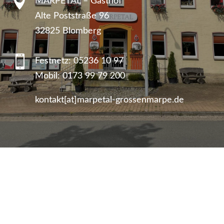

MARPETAL – Gasthof
Alte Poststraße 96
32825 Blomberg

Festnetz:
05236 10 97
Mobil:
0173 99 79 200
kontakt[at]marpetal-grossenmarpe.de