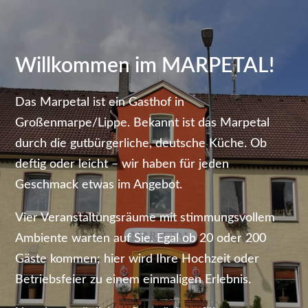
Willkommen im MARPETAL!
Das Marpetal ist ein Gasthof in
Großenmarpe/Lippe. Bekannt ist das Marpetal
durch die gutbürgerliche, deutsche Küche. Ob
deftig oder leicht – wir haben für jeden
Geschmack etwas im Angebot.
Vier Veranstaltungsräume mit stimmungsvollem
Ambiente warten auf Sie. Egal ob 20 oder 200
Gäste kommen; hier wird Ihre Hochzeit oder
Betriebsfeier zu einem einmaligen Erlebnis.