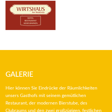
GALERIE
Hier können Sie Eindrücke der Räumlichkeiten
unsers Gasthofs mit seinem gemütlichen
Restaurant, der modernen Bierstube, des
Clubraums und den zwei großzügigen, festlichen