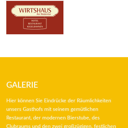
GALERIE
Hier können Sie Eindrücke der Räumlichkeiten
unsers Gasthofs mit seinem gemütlichen
Restaurant, der modernen Bierstube, des
Clubraums und den zwei großzügigen, festlichen