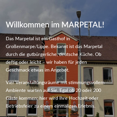
Willkommen im MARPETAL!
Das Marpetal ist ein Gasthof in
Großenmarpe/Lippe. Bekannt ist das Marpetal
durch die gutbürgerliche, deutsche Küche. Ob
deftig oder leicht – wir haben für jeden
Geschmack etwas im Angebot.
Vier Veranstaltungsräume mit stimmungsvollem
Ambiente warten auf Sie. Egal ob 20 oder 200
Gäste kommen; hier wird Ihre Hochzeit oder
Betriebsfeier zu einem einmaligen Erlebnis.