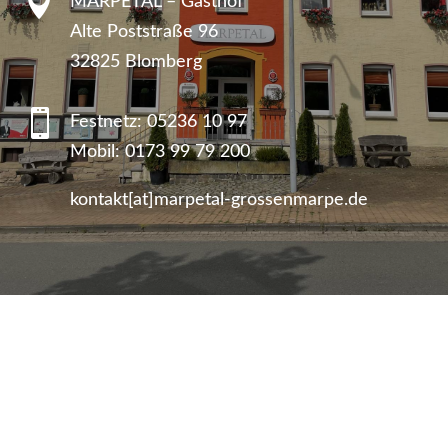

MARPETAL – Gasthof
Alte Poststraße 96
32825 Blomberg

Festnetz:
05236 10 97
Mobil:
0173 99 79 200
kontakt[at]marpetal-grossenmarpe.de