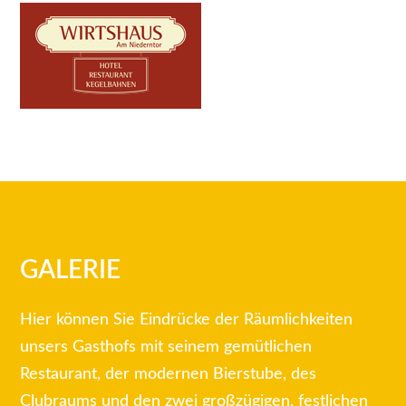
GALERIE
Hier können Sie Eindrücke der Räumlichkeiten
unsers Gasthofs mit seinem gemütlichen
Restaurant, der modernen Bierstube, des
Clubraums und den zwei großzügigen, festlichen