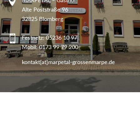

MARPETAL – Gasthof
Alte Poststraße 96
32825 Blomberg

Festnetz:
05236 10 97
Mobil:
0173 99 79 200
kontakt[at]marpetal-grossenmarpe.de