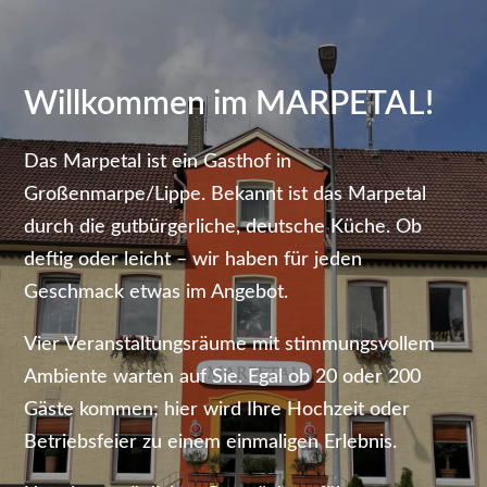
Willkommen im MARPETAL!
Das Marpetal ist ein Gasthof in
Großenmarpe/Lippe. Bekannt ist das Marpetal
durch die gutbürgerliche, deutsche Küche. Ob
deftig oder leicht – wir haben für jeden
Geschmack etwas im Angebot.
Vier Veranstaltungsräume mit stimmungsvollem
Ambiente warten auf Sie. Egal ob 20 oder 200
Gäste kommen; hier wird Ihre Hochzeit oder
Betriebsfeier zu einem einmaligen Erlebnis.