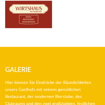
GALERIE
Hier können Sie Eindrücke der Räumlichkeiten
unsers Gasthofs mit seinem gemütlichen
Restaurant, der modernen Bierstube, des
Clubraums und den zwei großzügigen, festlichen