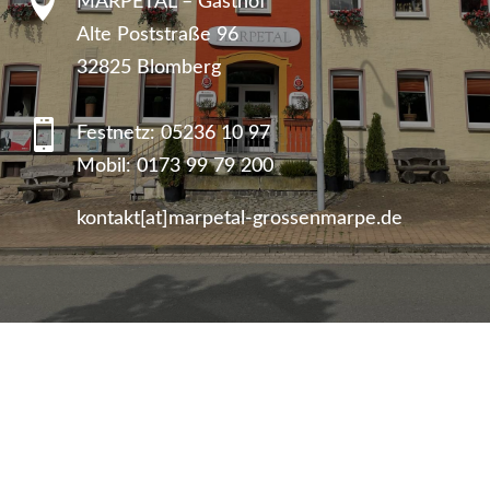

MARPETAL – Gasthof
Alte Poststraße 96
32825 Blomberg

Festnetz:
05236 10 97
Mobil:
0173 99 79 200
kontakt[at]marpetal-grossenmarpe.de