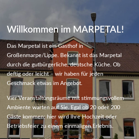
Willkommen im MARPETAL!
Das Marpetal ist ein Gasthof in
Großenmarpe/Lippe. Bekannt ist das Marpetal
durch die gutbürgerliche, deutsche Küche. Ob
deftig oder leicht – wir haben für jeden
Geschmack etwas im Angebot.
Vier Veranstaltungsräume mit stimmungsvollem
Ambiente warten auf Sie. Egal ob 20 oder 200
Gäste kommen; hier wird Ihre Hochzeit oder
Betriebsfeier zu einem einmaligen Erlebnis.