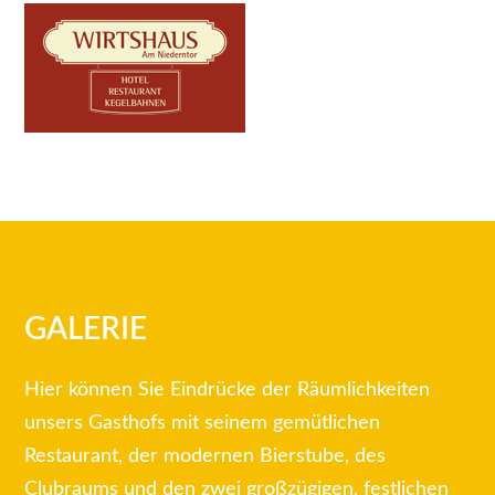
GALERIE
Hier können Sie Eindrücke der Räumlichkeiten
unsers Gasthofs mit seinem gemütlichen
Restaurant, der modernen Bierstube, des
Clubraums und den zwei großzügigen, festlichen