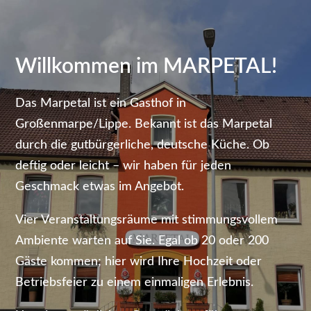
Willkommen im MARPETAL!
Das Marpetal ist ein Gasthof in
Großenmarpe/Lippe. Bekannt ist das Marpetal
durch die gutbürgerliche, deutsche Küche. Ob
deftig oder leicht – wir haben für jeden
Geschmack etwas im Angebot.
Vier Veranstaltungsräume mit stimmungsvollem
Ambiente warten auf Sie. Egal ob 20 oder 200
Gäste kommen; hier wird Ihre Hochzeit oder
Betriebsfeier zu einem einmaligen Erlebnis.