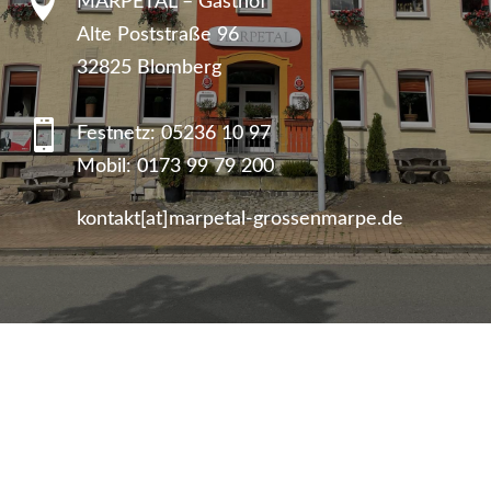

MARPETAL – Gasthof
Alte Poststraße 96
32825 Blomberg

Festnetz:
05236 10 97
Mobil:
0173 99 79 200
kontakt[at]marpetal-grossenmarpe.de