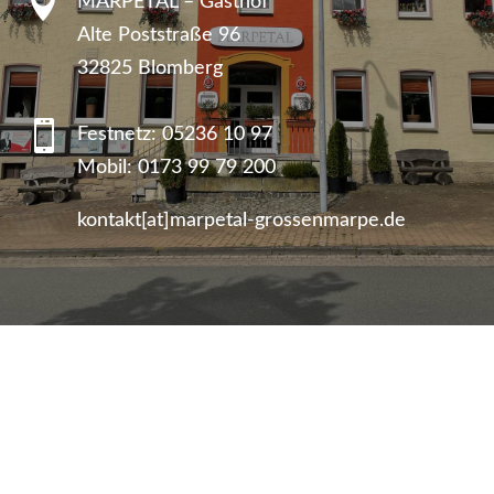

MARPETAL – Gasthof
Alte Poststraße 96
32825 Blomberg

Festnetz:
05236 10 97
Mobil:
0173 99 79 200
kontakt[at]marpetal-grossenmarpe.de