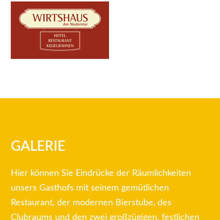
GALERIE
Hier können Sie Eindrücke der Räumlichkeiten
unsers Gasthofs mit seinem gemütlichen
Restaurant, der modernen Bierstube, des
Clubraums und den zwei großzügigen, festlichen