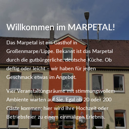
Willkommen im MARPETAL!
Das Marpetal ist ein Gasthof in
Großenmarpe/Lippe. Bekannt ist das Marpetal
durch die gutbürgerliche, deutsche Küche. Ob
deftig oder leicht – wir haben für jeden
Geschmack etwas im Angebot.
Vier Veranstaltungsräume mit stimmungsvollem
Ambiente warten auf Sie. Egal ob 20 oder 200
Gäste kommen; hier wird Ihre Hochzeit oder
Betriebsfeier zu einem einmaligen Erlebnis.